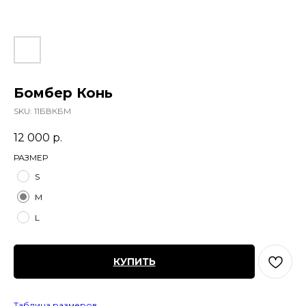
Бомбер Конь
SKU:
11БВКБM
12 000
р.
РАЗМЕР
S
M
L
КУПИТЬ
Таблица размеров